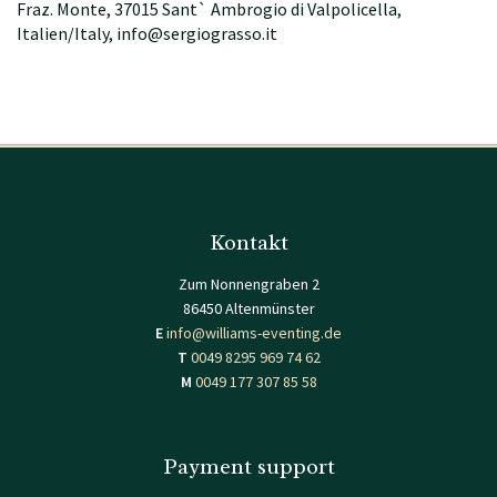
Fraz. Monte, 37015 Sant` Ambrogio di Valpolicella,
Italien/Italy, info@sergiograsso.it
Kontakt
Zum Nonnengraben 2
86450 Altenmünster
E
info@williams-eventing.de
T
0049 8295 969 74 62
M
0049 177 307 85 58
Payment support