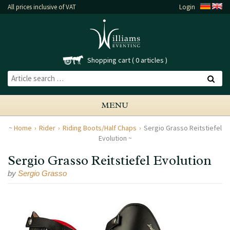
All prices inclusive of VAT
Login
Shopping cart
0 articles
MENU
Home
Rider
Riding Boots/Half Chaps
Sergio Grasso Reitstiefel
Evolution
Sergio Grasso Reitstiefel Evolution
by
Sergio Grasso