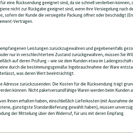
für eine Rücksendung geeignet sind, da sie schnell verderben können, 
iene nicht zur Rückgabe geeignet sind, wenn ihre Versiegelung nach de
, sofern der Kunde die versiegelte Packung öffnet oder beschädigt (En
nnement-Verträgen.
eits empfangenen Leistungen zurückzugewähren und gegebenenfalls gez
 oder nur in verschlechtertem Zustand zurückgewähren, müssen Sie WIL
ließlich auf deren Prüfung – wie sie dem Kunden etwa im Ladengeschäft
ür eine durch die bestimmungsgemäße Ingebrauchnahme der Ware entsta
terlässt, was deren Wert beeinträchtigt.
 Adresse zurückzusenden. Die Kosten für die Rücksendung trägt grunds
werden können. Nicht paketversandfähige Waren werden beim Kunden a
von Ihnen erhalten haben, einschließlich Lieferkosten (mit Ausnahme de
ebotene, günstigste Standardlieferung gewählt haben), müssen unverzügl
ndung der Mitteilung über den Widerruf, für uns mit deren Empfang.